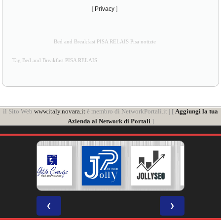
[
Privacy
]
Bed and Breakfast PISA RELAIS Pisa notizie
Tag Bed and Breakfast PISA RELAIS
il Sito Web
www.italy.novara.it
è membro di NetworkPortali.it | [
Aggiungi la tua
Azienda al Network di Portali
]
❮
❯