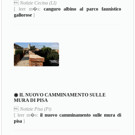

Notizie Cecina (LI)
[ leer m�s:
canguro albino al parco faunistico
gallorose
]
◉ IL NUOVO CAMMINAMENTO SULLE
MURA DI PISA

Notizie Pisa (Pi)
[ leer m�s:
il nuovo camminamento sulle mura di
pisa
]