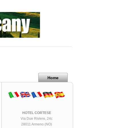
Home
HOTEL CORTESE
Via Due Riviere, 24c
28011 Armeno (NO)