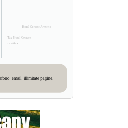
Hotel Cortese Armeno
Tag Hotel Cortese
ricettiva
no, email, illimitate pagine,