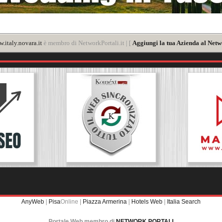
.italy.novara.it
è membro di NetworkPortali.it | [
Aggiungi la tua Azienda al Netw
AnyWeb
|
Pisa
Online |
Piazza Armerina
|
Hotels Web
|
Italia Search
Portale Web membro di
NETWORK PORTALI