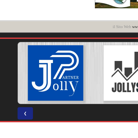
il Sito Web
www
❮