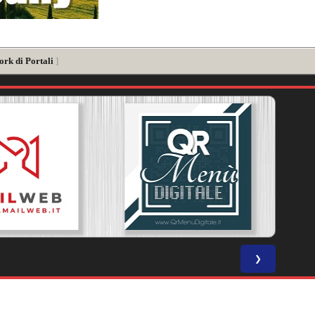
ork di Portali
]
❯