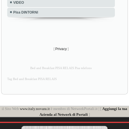
VIDEO
Pisa DINTORNI
[
Privacy
]
Bed and Breakfast PISA RELAIS Pisa telefono
Tag Bed and Breakfast PISA RELAIS
il Sito Web
www.italy.novara.it
è membro di NetworkPortali.it | [
Aggiungi la tua
Azienda al Network di Portali
]