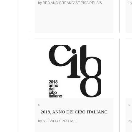
by BED AND BREAKFAST PISA RELAIS
b
>
>
2018, ANNO DEI CIBO ITALIANO
by NETWORK PORTALI
b