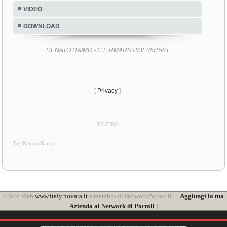
VIDEO
DOWNLOAD
RENATO RAIMO - C.F. RMARNT63E05I158T
[
Privacy
]
TEATRO
Tag Renato Raimo
il Sito Web
www.italy.novara.it
è membro di NetworkPortali.it | [
Aggiungi la tua
Azienda al Network di Portali
]