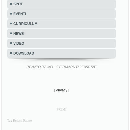
SPOT
EVENTI
CURRICULUM
NEWS
VIDEO
DOWNLOAD
RENATO RAIMO - C.F. RMARNT63E05I158T
[
Privacy
]
PREMI
Tag Renato Raimo