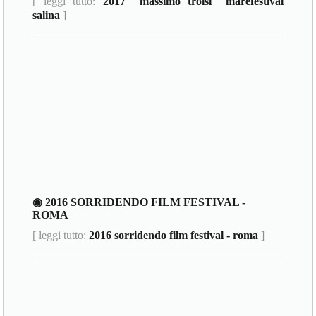
[ leggi tutto:
2017 "massimo troisi" marefestival
salina
]
◉ 2016 SORRIDENDO FILM FESTIVAL -
ROMA
[ leggi tutto:
2016 sorridendo film festival - roma
]