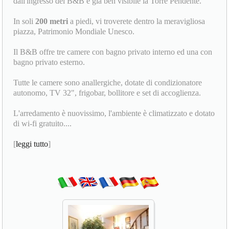
dall'ingresso del B&B è già ben visibile la Torre Pendente.
In soli
200 metri
a piedi, vi troverete dentro la meravigliosa
piazza, Patrimonio Mondiale Unesco.
Il B&B offre tre camere con bagno privato interno ed una con
bagno privato esterno.
Tutte le camere sono anallergiche, dotate di condizionatore
autonomo, TV 32", frigobar, bollitore e set di accoglienza.
L'arredamento è nuovissimo, l'ambiente è climatizzato e dotato
di wi-fi gratuito....
[
leggi tutto
]