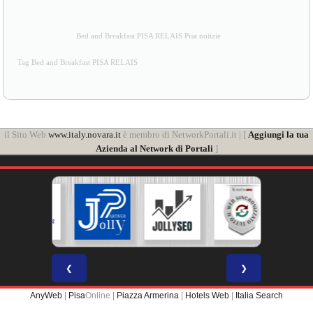
Bed and Breakfast PISA RELAIS Pisa notizie
Tag Bed and Breakfast PISA RELAIS
il Sito Web
www.italy.novara.it
è membro di NetworkPortali.it | [
Aggiungi la tua
Azienda al Network di Portali
]
❮
❯
AnyWeb
|
Pisa
Online |
Piazza Armerina
|
Hotels Web
|
Italia Search