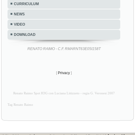
CURRICULUM
NEWS
VIDEO
DOWNLOAD
RENATO RAIMO - C.F. RMARNT63E05I158T
[
Privacy
]
Renato Raimo Spot H3G con Luciana Littizzeto - regia G. Veronesi 2007
Tag Renato Raimo