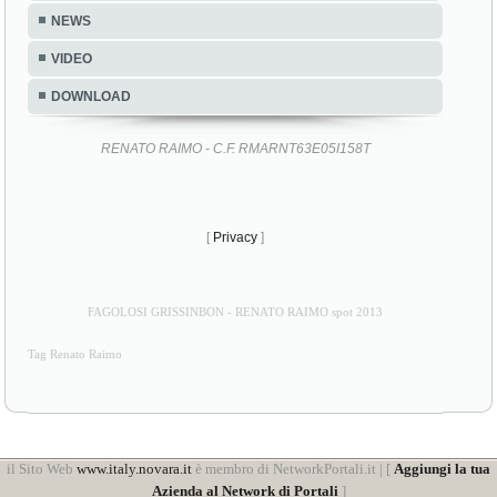
NEWS
VIDEO
DOWNLOAD
RENATO RAIMO - C.F. RMARNT63E05I158T
[
Privacy
]
FAGOLOSI GRISSINBON - RENATO RAIMO spot 2013
Tag Renato Raimo
il Sito Web
www.italy.novara.it
è membro di NetworkPortali.it | [
Aggiungi la tua
Azienda al Network di Portali
]