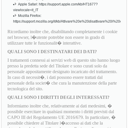
Apple Safari: https://support.apple.com/kb/HT1677?
viewlocale=it_IT
Mozilla Firefox:
https://support.mozilla.org/it/kb/Attivare%20e%20disattivare%20i%20cook
Ricordiamo inoltre che, disabilitando completamente i cookie
nel browser, l�utente potrebbe non essere in grado di
utilizzare tutte le funzionalit� interattive.
QUALI SONO I DESTINATARI DEI DATI?
I trattamenti connessi ai servizi web di questo sito hanno luogo
presso la predetta sede del Titolare e sono curati solo da
personale appositamente designato incaricato del trattamento.
In caso di necessit�, i dati possono essere trattati dal
personale della societ� che cura la manutenzione della parte
tecnologica del sito.
QUALI SONO I DIRITTI DEGLI INTERESSATI?
Informiamo inoltre che, relativamente ai dati medesimi, �
possibile esercitare in qualsiasi momento i diritti previsti dal
CAPO III del Regolamento UE 2016/679. In particolare, �
possibile chiedere al Titolare l�accesso ai dati che la