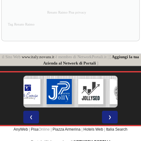
Renato Raimo Pisa privacy
Tag Renato Raimo
il Sito Web
www.italy.novara.it
è membro di NetworkPortali.it | [
Aggiungi la tua
Azienda al Network di Portali
]
❮
❯
AnyWeb
|
Pisa
Online |
Piazza Armerina
|
Hotels Web
|
Italia Search