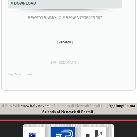
DOWNLOAD
RENATO RAIMO - C.F. RMARNT63E05I158T
[
Privacy
]
2004 RED MANTIS
Tag Renato Raimo
il Sito Web
www.italy.novara.it
è membro di NetworkPortali.it | [
Aggiungi la tua
Azienda al Network di Portali
]