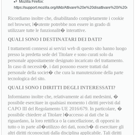
Mozilla Firefox:
https://support.mozilla.org/it/kb/Attivare%20e%20disattivare%20i%20cook
Ricordiamo inoltre che, disabilitando completamente i cookie
nel browser, l�utente potrebbe non essere in grado di
utilizzare tutte le funzionalit� interattive.
QUALI SONO I DESTINATARI DEI DATI?
I trattamenti connessi ai servizi web di questo sito hanno luogo
presso la predetta sede del Titolare e sono curati solo da
personale appositamente designato incaricato del trattamento.
In caso di necessit�, i dati possono essere trattati dal
personale della societ� che cura la manutenzione della parte
tecnologica del sito.
QUALI SONO I DIRITTI DEGLI INTERESSATI?
Informiamo inoltre che, relativamente ai dati medesimi, �
possibile esercitare in qualsiasi momento i diritti previsti dal
CAPO III del Regolamento UE 2016/679. In particolare, �
possibile chiedere al Titolare l�accesso ai dati che la
riguardano, la loro rettifica o la cancellazione, di opporsi in
tutto o in parte all�utilizzo dei dati, nonch� di esercitare gli
altri diritti riconosciuti dalla disciplina applicabile. Tali diritti