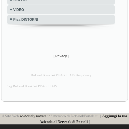
SERVIZI
VIDEO
Pisa DINTORNI
[
Privacy
]
Bed and Breakfast PISA RELAIS Pisa privacy
Tag Bed and Breakfast PISA RELAIS
il Sito Web
www.italy.novara.it
è membro di NetworkPortali.it | [
Aggiungi la tua
Azienda al Network di Portali
]