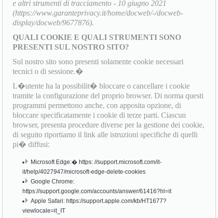
e altri strumenti di tracciamento - 10 giugno 2021
(https://www.garanteprivacy.it/home/docweb/-/docweb-
display/docweb/9677876).
QUALI COOKIE E QUALI STRUMENTI SONO
PRESENTI SUL NOSTRO SITO?
Sul nostro sito sono presenti solamente cookie necessari
tecnici o di sessione.�
L�utente ha la possibilit� bloccare o cancellare i cookie
tramite la configurazione del proprio browser. Di norma questi
programmi permettono anche, con apposita opzione, di
bloccare specificatamente i cookie di terze parti. Ciascun
browser, presenta procedure diverse per la gestione dei cookie,
di seguito riportiamo il link alle istruzioni specifiche di quelli
pi� diffusi:
Microsoft Edge:� https: //support.microsoft.com/it-
it/help/4027947/microsoft-edge-delete-cookies
Google Chrome:
https://support.google.com/accounts/answer/61416?hl=it
Apple Safari: https://support.apple.com/kb/HT1677?
viewlocale=it_IT