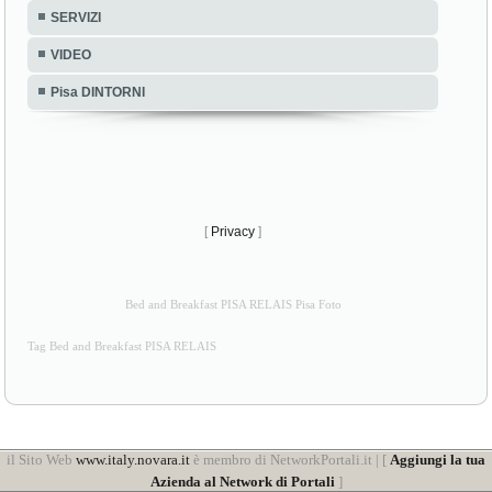
SERVIZI
VIDEO
Pisa DINTORNI
[
Privacy
]
Bed and Breakfast PISA RELAIS Pisa Foto
Tag Bed and Breakfast PISA RELAIS
il Sito Web
www.italy.novara.it
è membro di NetworkPortali.it | [
Aggiungi la tua
Azienda al Network di Portali
]