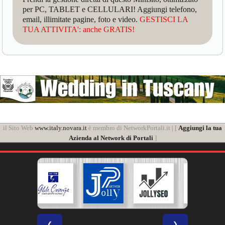
per PC, TABLET e CELLULARI! Aggiungi telefono,
email, illimitate pagine, foto e video.
GESTISCI LA
TUA ATTIVITA': anche GRATIS!
il Sito Web
www.italy.novara.it
è membro di NetworkPortali.it | [
Aggiungi la tua
Azienda al Network di Portali
]
❮
❯